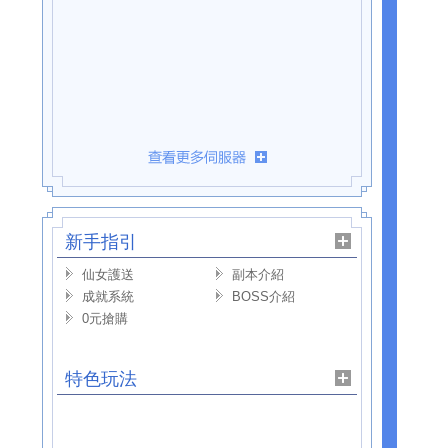
新手指引
仙女護送
副本介紹
成就系統
BOSS介紹
0元搶購
特色玩法